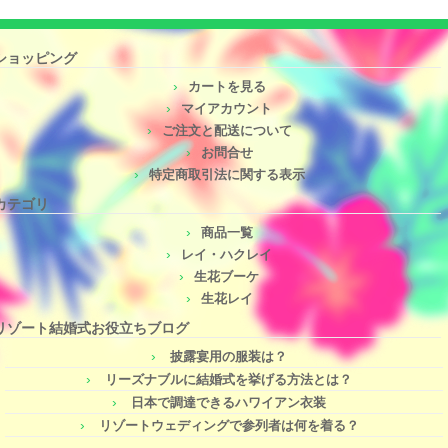
ショッピング
カートを見る
マイアカウント
ご注文と配送について
お問合せ
特定商取引法に関する表示
カテゴリ
商品一覧
レイ・ハクレイ
生花ブーケ
生花レイ
リゾート結婚式お役立ちブログ
披露宴用の服装は？
リーズナブルに結婚式を挙げる方法とは？
日本で調達できるハワイアン衣装
リゾートウェディングで参列者は何を着る？