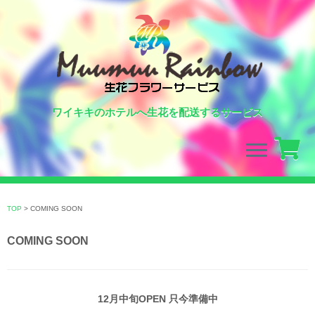
ワイキキのホテルへ生花を配送するサービス
Skip
to
TOP
>
COMING SOON
content
COMING SOON
12月中旬OPEN 只今準備中