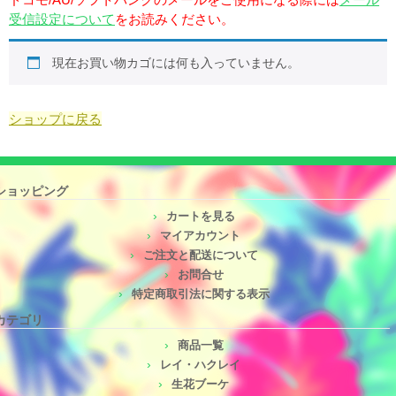
受信設定について
をお読みください。
現在お買い物カゴには何も入っていません。
ショップに戻る
ショッピング
カートを見る
マイアカウント
ご注文と配送について
お問合せ
特定商取引法に関する表示
カテゴリ
商品一覧
レイ・ハクレイ
生花ブーケ