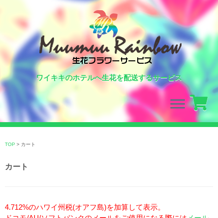
ワイキキのホテルへ生花を配送するサービス
Skip
to
TOP
>
カート
content
カート
4.712%のハワイ州税(オアフ島)を加算して表示。
ドコモ/AU/ソフトバンクのメールをご使用になる際には
メール